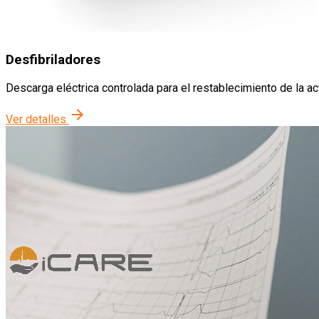
Desfibriladores
Descarga eléctrica controlada para el restablecimiento de la act
arrow_forward
Ver detalles
Servicios
Contacto